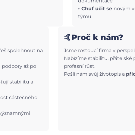
dokumentace
• Chuť učit se
novým v
týmu
🤙Proč k nám?
eš spolehnout na
Jsme rostoucí firma v perspek
Nabízíme stabilitu, přátelské 
 podpory až po
profesní růst.
Pošli nám svůj životopis a
při
ťují stabilitu a
nost částečného
 významnými