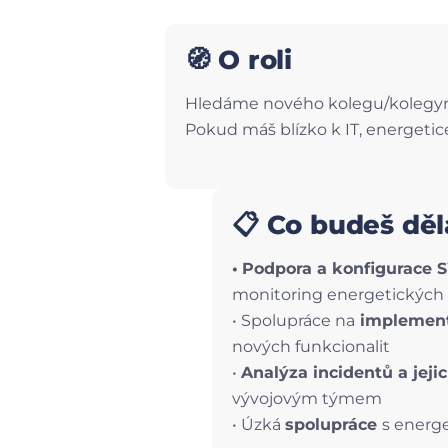
🧭 O roli
Hledáme nového kolegu/kolegyni
Pokud máš blízko k IT, energetice a
📋 Co budeš děl
•
Podpora a konfigurace 
monitoring energetických
• Spolupráce na
implementa
nových funkcionalit
•
Analýza incidentů a jeji
vývojovým týmem
• Úzká
spolupráce
s energe