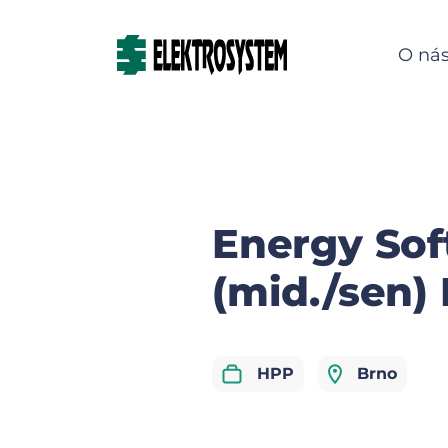
O ná
Energy Sof
(mid./sen)
HPP
Brno