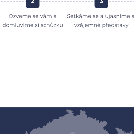
2
3
Ozveme se vám a
Setkáme se a ujasníme s
domluvíme si schůzku
vzájemné představy