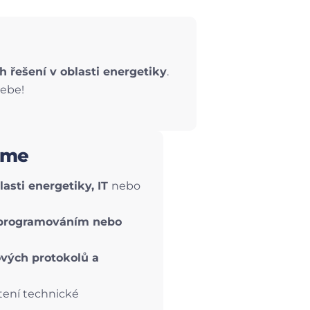
h řešení v oblasti energetiky
.
tebe!
áme
lasti energetiky, IT
nebo
rogramováním nebo
ových protokolů a
čtení technické