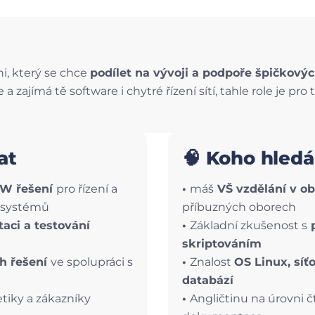
, který se chce
podílet na vývoji a podpoře špičkovýc
 zajímá tě software i chytré řízení sítí, tahle role je pro 
at
🧠 Koho hled
SW řešení
pro řízení a
•
máš
VŠ vzdělání v ob
 systémů
příbuzných oborech
ci a testování
•
Základní zkušenost s
p
skriptováním
ch řešení
ve spolupráci s
•
Znalost
OS Linux, síť
databází
tiky a zákazníky
•
Angličtinu na úrovni 