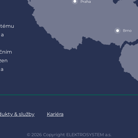
ystému
 a
ačním
zen
 a
dukty & služby
Kariéra
© 2026 Copyright ELEKTROSYSTEM a.s.